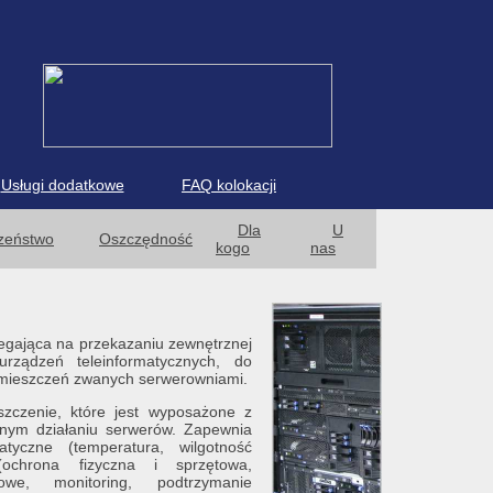
Usługi dodatkowe
FAQ kolokacji
Dla
U
zeństwo
Oszczędność
kogo
nas
legająca na przekazaniu zewnętrznej
rządzeń teleinformatycznych, do
mieszczeń zwanych serwerowniami.
zczenie, które jest wyposażone z
ywnym działaniu serwerów. Zapewnia
tyczne (temperatura, wilgotność
(ochrona fizyczna i sprzętowa,
rowe, monitoring, podtrzymanie