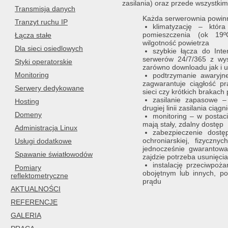
zasilania) oraz przede wszystkim
Transmisja danych
Każda serwerownia powin
Tranzyt ruchu IP
klimatyzację – któr
pomieszczenia (ok 19
Łącza stałe
wilgotność powietrza
Dla sieci osiedlowych
szybkie łącza do Int
serwerów 24/7/365 z wys
Styki operatorskie
zarówno downloadu jak i 
Monitoring
podtrzymanie awaryjn
zagwarantuje ciągłość p
Serwery dedykowane
sieci czy krótkich brakach
zasilanie zapasowe –
Hosting
drugiej linii zasilania ciąg
Domeny
monitoring – w postac
mają stały, zdalny dostęp
Administracja Linux
zabezpieczenie dostę
ochroniarskiej, fizyczn
Usługi dodatkowe
jednocześnie gwarantow
Spawanie światłowodów
zajdzie potrzeba usunięci
instalację przeciwpo
Pomiary
obojętnym lub innych, p
reflektometryczne
prądu
AKTUALNOŚCI
REFERENCJE
GALERIA