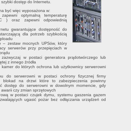
 szybki dostęp do Internetu.
na być więc wyposażona w:
a zapewni optymalną temperaturę
ºC ) oraz zapewni odpowiednią
ernetu gwarantujące dostępność do
tarczającą dla potrzeb szybkością
uploadu
e – zestaw mocnych UPSów, który
racy serwerów przy przepięciach w
 prądu
 zazwyczaj w postaci generatora prądotwórczego lub
niętej z innego źródła
i kamer do których ochrona lub użytkownicy serwerowni
pu do serwerowni w postaci ochrony fizycznej firmy
ych blokad na drzwi które to zabezpieczenia powinny
ać dostęp do serwerowni w dowolnym momencie, gdy
a awarii czy zmian sprzętowych
żarową w postaci czujek dymu, systemu gaszenia gazem
ozwalających ugasić pożar bez odłączania urządzeń od