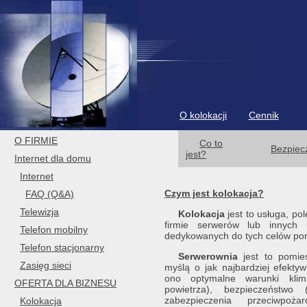
O kolokacji
Cennik
O FIRMIE
Co to
Bezpiec
jest?
Internet dla domu
Internet
Czym jest kolokacja?
FAQ (Q&A)
Telewizja
Kolokacja
jest to usługa, po
firmie serwerów lub innych u
Telefon mobilny
dedykowanych do tych celów po
Telefon stacjonarny
Serwerownia
jest to pomies
Zasięg sieci
myślą o jak najbardziej efekt
ono optymalne warunki klima
OFERTA DLA BIZNESU
powietrza), bezpieczeństwo 
zabezpieczenia przeciwpoża
Kolokacja