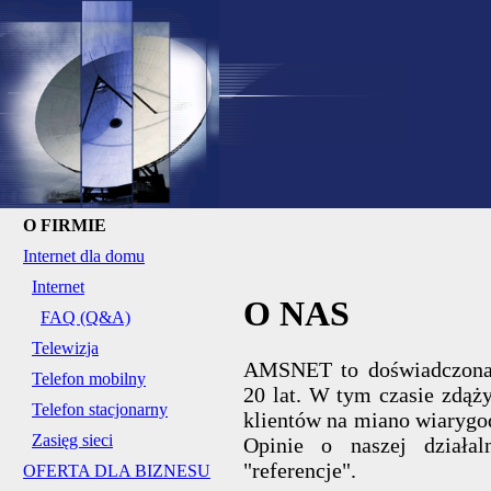
O FIRMIE
Internet dla domu
Internet
O NAS
FAQ (Q&A)
Telewizja
AMSNET to doświadczona 
Telefon mobilny
20 lat. W tym czasie zdąż
Telefon stacjonarny
klientów na miano wiarygo
Zasięg sieci
Opinie o naszej działa
"referencje".
OFERTA DLA BIZNESU