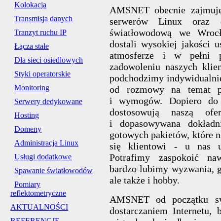
Kolokacja
AMSNET obecnie zajmuje 
Transmisja danych
serwerów Linux oraz do
światłowodową we Wrocł
Tranzyt ruchu IP
dostali wysokiej jakości 
Łącza stałe
atmosferze i w pełni p
Dla sieci osiedlowych
zadowoleniu naszych klien
Styki operatorskie
podchodzimy indywidualnie
Monitoring
od rozmowy na temat po
i wymogów. Dopiero do 
Serwery dedykowane
dostosowują naszą ofer
Hosting
i dopasowywana dokład
Domeny
gotowych pakietów, które n
Administracja Linux
się klientowi - u nas u
Potrafimy zaspokoić na
Usługi dodatkowe
bardzo lubimy wyzwania, gd
Spawanie światłowodów
ale także i hobby.
Pomiary
reflektometryczne
AMSNET od początku swo
AKTUALNOŚCI
dostarczaniem Internetu, 
REFERENCJE