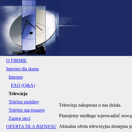
O FIRMIE
Internet dla domu
Internet
FAQ (Q&A)
Telewizja
Telefon mobilny
Telewizja zakupiona u nas działa.
Telefon stacjonarny
Planujemy niedługo wprowadzić nową o
Zasięg sieci
Aktualna oferta telewizyjna dostępna je
OFERTA DLA BIZNESU