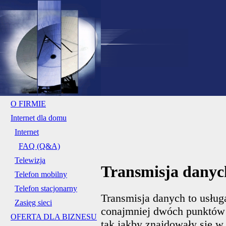
O FIRMIE
Internet dla domu
Internet
FAQ (Q&A)
Telewizja
Transmisja danyc
Telefon mobilny
Telefon stacjonarny
Transmisja danych to usług
Zasięg sieci
conajmniej dwóch punktów 
OFERTA DLA BIZNESU
tak jakby znajdowały się w 