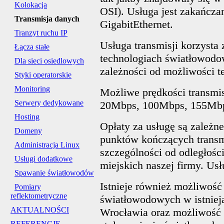
Kolokacja
OSI). Usługa jest zakańcza
Transmisja danych
GigabitEthernet.
Tranzyt ruchu IP
Usługa transmisji korzysta
Łącza stałe
technologiach światłowodow
Dla sieci osiedlowych
zależności od możliwości t
Styki operatorskie
Monitoring
Możliwe prędkości transmi
Serwery dedykowane
20Mbps, 100Mbps, 155Mbp
Hosting
Opłaty za usługę są zależn
Domeny
punktów kończących transm
Administracja Linux
szczególności od odległośc
Usługi dodatkowe
miejskich naszej firmy. Us
Spawanie światłowodów
Istnieje również możliwość
Pomiary
reflektometryczne
światłowodowych w istnieją
AKTUALNOŚCI
Wrocławia oraz możliwość
REFERENCJE