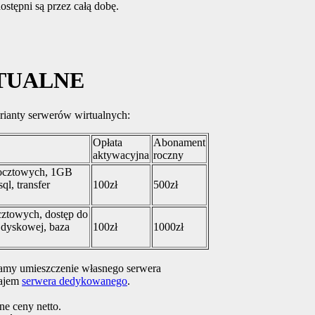
stępni są przez całą dobę.
TUALNE
ianty serwerów wirtualnych:
Opłata
Abonament
aktywacyjna
roczny
pocztowych, 1GB
l, transfer
100zł
500zł
ztowych, dostęp do
 dyskowej, baza
100zł
1000zł
amy umieszczenie własnego serwera
ajem
serwera dedykowanego
.
ne ceny netto.