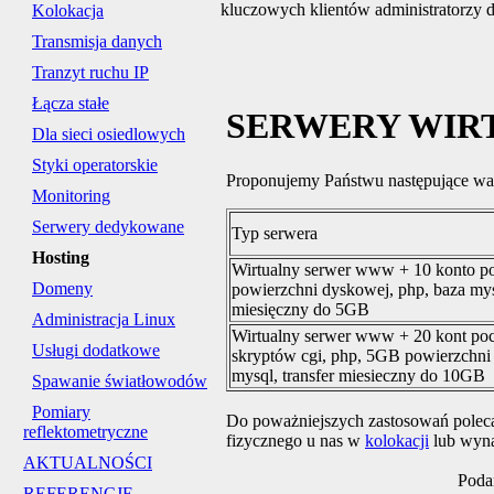
kluczowych klientów administratorzy do
Kolokacja
Transmisja danych
Tranzyt ruchu IP
Łącza stałe
SERWERY WIR
Dla sieci osiedlowych
Styki operatorskie
Proponujemy Państwu następujące war
Monitoring
Serwery dedykowane
Typ serwera
Hosting
Wirtualny serwer www + 10 konto 
Domeny
powierzchni dyskowej, php, baza mysq
miesięczny do 5GB
Administracja Linux
Wirtualny serwer www + 20 kont poc
Usługi dodatkowe
skryptów cgi, php, 5GB powierzchni
mysql, transfer miesieczny do 10GB
Spawanie światłowodów
Pomiary
Do poważniejszych zastosowań polec
reflektometryczne
fizycznego u nas w
kolokacji
lub wyn
AKTUALNOŚCI
Poda
REFERENCJE