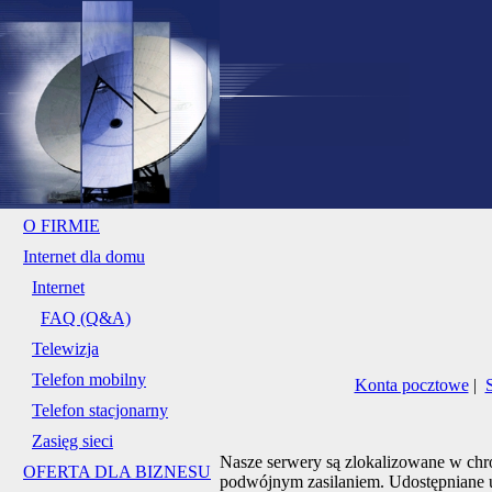
O FIRMIE
Internet dla domu
Internet
FAQ (Q&A)
Telewizja
Telefon mobilny
Konta pocztowe
|
Telefon stacjonarny
Zasięg sieci
Nasze serwery są zlokalizowane w chr
OFERTA DLA BIZNESU
podwójnym zasilaniem. Udostępniane u