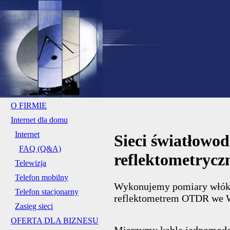
O FIRMIE
Internet dla domu
Internet
Sieci światłowo
FAQ (Q&A)
reflektometrycz
Telewizja
Telefon mobilny
Wykonujemy pomiary włók
Telefon stacjonarny
reflektometrem OTDR we 
Zasięg sieci
OFERTA DLA BIZNESU
Mierzymy kable jednomod