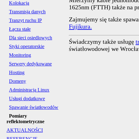
Kolokacja
1625nm (FTTH) także na pr
Transmisja danych
Zajmujemy się także spaw
Tranzyt ruchu IP
Fujikura.
Łącza stałe
Dla sieci osiedlowych
Świadczymy także usługę
t
Styki operatorskie
światłowodowej we Wrocła
Monitoring
Serwery dedykowane
Hosting
Domeny
Administracja Linux
Usługi dodatkowe
Spawanie światłowodów
Pomiary
reflektometryczne
AKTUALNOŚCI
REFERENCJE