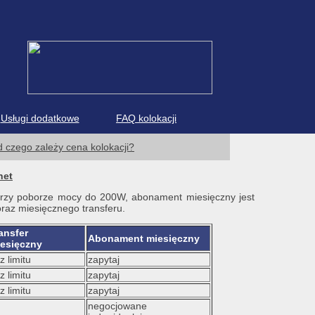
Usługi dodatkowe
FAQ kolokacji
 czego zależy cena kolokacji?
net
przy poborze mocy do 200W, abonament miesięczny jest
oraz miesięcznego transferu.
ansfer
Abonament miesięczny
esięczny
z limitu
zapytaj
z limitu
zapytaj
z limitu
zapytaj
negocjowane