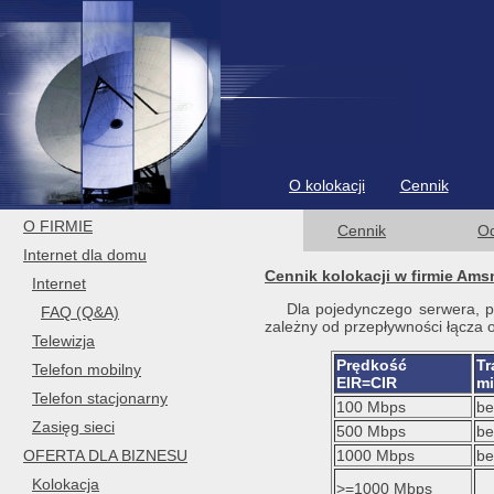
O kolokacji
Cennik
O FIRMIE
Cennik
Od
Internet dla domu
Cennik kolokacji w firmie Ams
Internet
Dla pojedynczego serwera, 
FAQ (Q&A)
zależny od przepływności łącza 
Telewizja
Prędkość
Tr
Telefon mobilny
EIR=CIR
mi
Telefon stacjonarny
100 Mbps
be
Zasięg sieci
500 Mbps
be
OFERTA DLA BIZNESU
1000 Mbps
be
Kolokacja
>=1000 Mbps