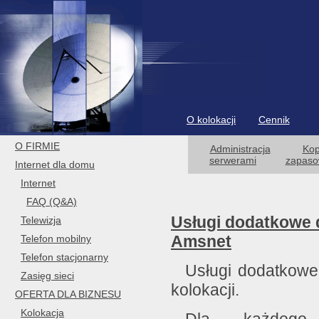
O kolokacji
Cennik
O FIRMIE
Administracja
Kop
serwerami
zapas
Internet dla domu
Internet
FAQ (Q&A)
Usługi dodatkowe d
Telewizja
Amsnet
Telefon mobilny
Telefon stacjonarny
Usługi dodatkowe
Zasięg sieci
kolokacji.
OFERTA DLA BIZNESU
Kolokacja