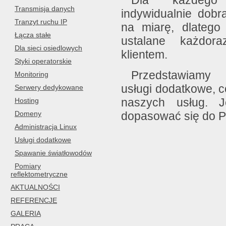
Dla każdego
Transmisja danych
indywidualnie dobr
Tranzyt ruchu IP
na miarę, dlatego
Łącza stałe
ustalane każdora
Dla sieci osiedlowych
klientem.
Styki operatorskie
Przedstawiamy 
Monitoring
usługi dodatkowe, c
Serwery dedykowane
naszych usług. J
Hosting
Domeny
dopasować się do 
Administracja Linux
Usługi dodatkowe
Spawanie światłowodów
Pomiary
reflektometryczne
AKTUALNOŚCI
REFERENCJE
GALERIA