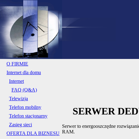
O FIRMIE
Internet dla domu
Internet
FAQ (Q&A)
Telewizja
Telefon mobilny
SERWER DE
Telefon stacjonarny
Zasięg sieci
Serwer to energooszczędne rozwiązan
RAM.
OFERTA DLA BIZNESU