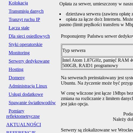
Kolokacja
Opłata za serwer, umieszczony w nasz
Transmisja danych
dzierżawa serwera (zawiera opłatę z
opłata za łącze do/z Internetu. Moż
Tranzyt ruchu IP
pasmo (limit prędkości transferu w Mbp
Łącza stałe
Dla sieci osiedlowych
Proponujemy Państwu serwer dedykow
Styki operatorskie
Typ serwera
Monitoring
Intel Atom 1.87GHz, pamięć RAM 4
Serwery dedykowane
500GB, RAID1 programowy
Hosting
Domeny
Na serwerach preinstalowany jest syst
Ubuntu. Na życzenie może być przygo
Administracja Linux
W cenę wliczone jest łącze 1Mbps bez 
Usługi dodatkowe
zmiana na rozliczanie z limitem danyc
Spawanie światłowodów
jest jako opcja.
Pomiary
Poda
reflektometryczne
Należy do
AKTUALNOŚCI
Serwery są zlokalizowane we Wrocła
REFERENCJE