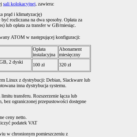
ej
sali kolokacyjnej
, zawiera:
a prąd i klimatyzację)
e być rozliczana na dwa sposoby. Opłata za
s) lub opłata za transfer w GB/miesiąc.
any ATOM w następującej konfiguracji:
Opłata
Abonament
instalacyjna
miesięczny
GB, 2 dyski
100 zł
320 zł
em Linux z dystrybucji: Debian, Slackware lub
towana inna dystrybucja systemu.
limitu transferu. Rozszerzenie łącza lub
h, bez ograniczonej przepustowości dostępne
ne ceny netto.
liczyć podatek VAT
wiu w chronionym pomieszczeniu z