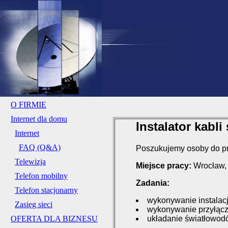
O FIRMIE
Internet dla domu
Instalator kabl
Internet
FAQ (Q&A)
Poszukujemy osoby do pr
Telewizja
Miejsce pracy:
Wrocław, 
Telefon mobilny
Zadania:
Telefon stacjonarny
wykonywanie instalac
Zasięg sieci
wykonywanie przyłąc
układanie światłowod
OFERTA DLA BIZNESU