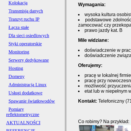
Kolokacja
Wymagania:
Transmisja danych
wysoka kultura osobis
Tranzyt ruchu IP
podstawowe zdolności
zamocować czy przekop
Łącza stałe
prawo jazdy kat. B
Dla sieci osiedlowych
Mile widziane:
Styki operatorskie
doświadczenie w pracy
Monitoring
doświadczenie związ
Serwery dedykowane
Oferujemy:
Hosting
pracę w lokalnej firmi
Domeny
pracę przy nowoczesn
Administracja Linux
możliwość przyuczeni
etat lub w niepełnym 
Usługi dodatkowe
Kontakt:
Telefoniczny (7
Spawanie światłowodów
Pomiary
reflektometryczne
Co robimy? Na przykład:
AKTUALNOŚCI
REFERENCJE