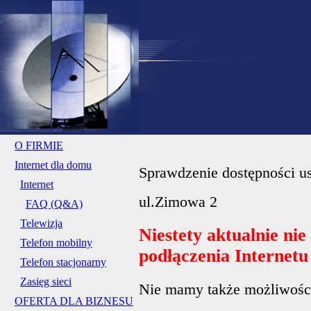
O FIRMIE
Internet dla domu
Sprawdzenie dostępności us
Internet
ul.Zimowa 2
FAQ (Q&A)
Telewizja
Niestety aktualnie ni
Telefon mobilny
podłączenia Internet
Telefon stacjonarny
Zasięg sieci
Nie mamy także możliwości 
OFERTA DLA BIZNESU