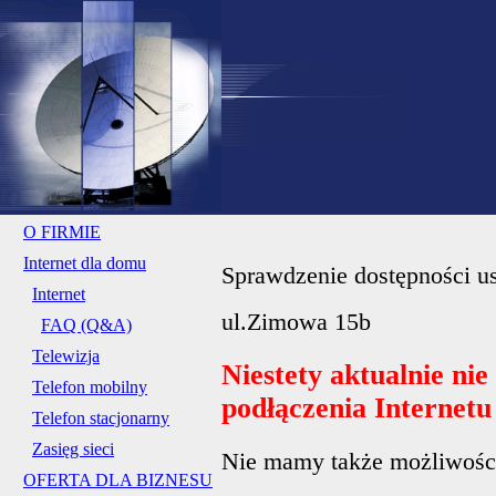
O FIRMIE
Internet dla domu
Sprawdzenie dostępności us
Internet
ul.Zimowa 15b
FAQ (Q&A)
Telewizja
Niestety aktualnie ni
Telefon mobilny
podłączenia Internet
Telefon stacjonarny
Zasięg sieci
Nie mamy także możliwości 
OFERTA DLA BIZNESU