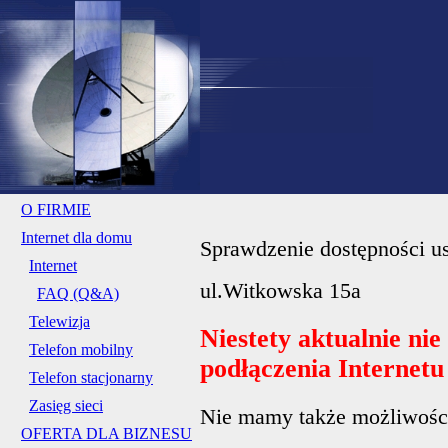
O FIRMIE
Internet dla domu
Sprawdzenie dostępności us
Internet
ul.Witkowska 15a
FAQ (Q&A)
Telewizja
Niestety aktualnie ni
Telefon mobilny
podłączenia Internet
Telefon stacjonarny
Zasięg sieci
Nie mamy także możliwości 
OFERTA DLA BIZNESU