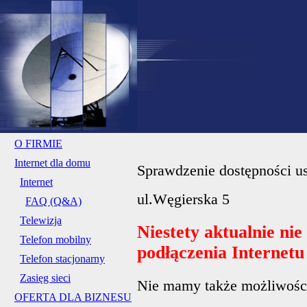
O FIRMIE
Internet dla domu
Sprawdzenie dostępności us
Internet
ul.Węgierska 5
FAQ (Q&A)
Telewizja
Niestety aktualnie ni
Telefon mobilny
podłączenia Internet
Telefon stacjonarny
Zasięg sieci
Nie mamy także możliwości 
OFERTA DLA BIZNESU