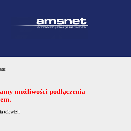
esu:
mamy możliwości podłączenia
sem.
 telewizji