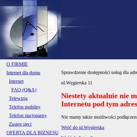
O FIRMIE
Sprawdzenie dostępności usług dla adr
Internet dla domu
Internet
ul.Węgierska 11
FAQ (Q&A)
Niestety aktualnie nie 
Telewizja
Internetu pod tym adre
Telefon mobilny
Telefon stacjonarny
Nie mamy także możliwości podłączenia
Zasięg sieci
Wróć do ul.Węgierska
OFERTA DLA BIZNESU