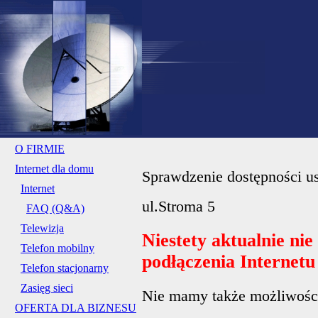
O FIRMIE
Internet dla domu
Sprawdzenie dostępności us
Internet
ul.Stroma 5
FAQ (Q&A)
Telewizja
Niestety aktualnie ni
Telefon mobilny
podłączenia Internet
Telefon stacjonarny
Zasięg sieci
Nie mamy także możliwości 
OFERTA DLA BIZNESU