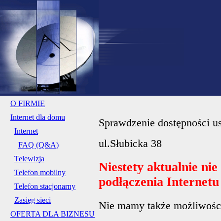
O FIRMIE
Internet dla domu
Sprawdzenie dostępności us
Internet
ul.Słubicka 38
FAQ (Q&A)
Telewizja
Niestety aktualnie ni
Telefon mobilny
podłączenia Internet
Telefon stacjonarny
Zasięg sieci
Nie mamy także możliwości 
OFERTA DLA BIZNESU