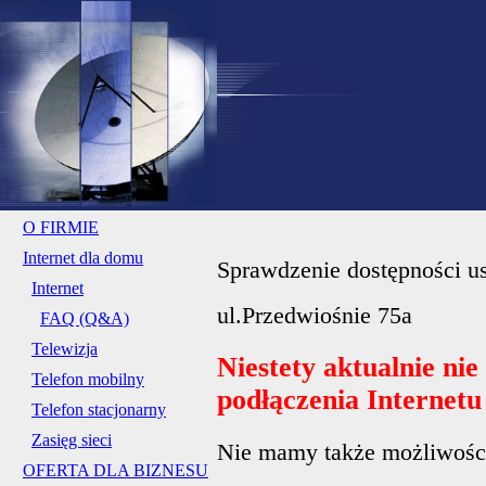
O FIRMIE
Internet dla domu
Sprawdzenie dostępności us
Internet
ul.Przedwiośnie 75a
FAQ (Q&A)
Telewizja
Niestety aktualnie ni
Telefon mobilny
podłączenia Internet
Telefon stacjonarny
Zasięg sieci
Nie mamy także możliwości 
OFERTA DLA BIZNESU