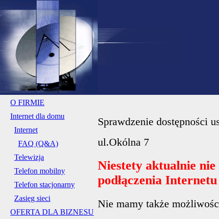
O FIRMIE
Internet dla domu
Sprawdzenie dostępności us
Internet
ul.Okólna 7
FAQ (Q&A)
Telewizja
Niestety aktualnie ni
Telefon mobilny
podłączenia Internet
Telefon stacjonarny
Zasięg sieci
Nie mamy także możliwości 
OFERTA DLA BIZNESU