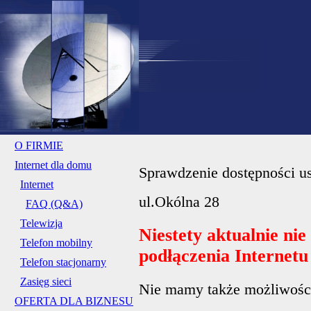
O FIRMIE
Internet dla domu
Sprawdzenie dostępności us
Internet
ul.Okólna 28
FAQ (Q&A)
Telewizja
Niestety aktualnie ni
Telefon mobilny
podłączenia Internet
Telefon stacjonarny
Zasięg sieci
Nie mamy także możliwości 
OFERTA DLA BIZNESU