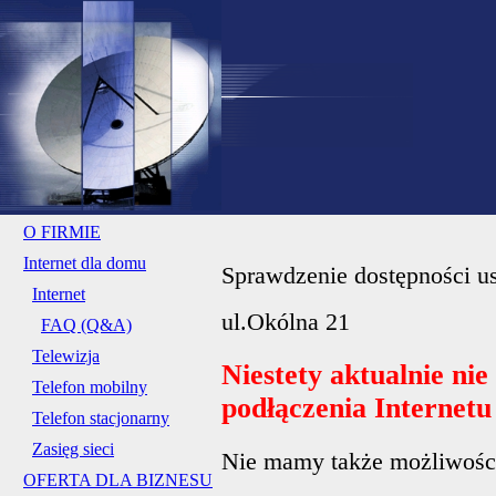
O FIRMIE
Internet dla domu
Sprawdzenie dostępności us
Internet
ul.Okólna 21
FAQ (Q&A)
Telewizja
Niestety aktualnie ni
Telefon mobilny
podłączenia Internet
Telefon stacjonarny
Zasięg sieci
Nie mamy także możliwości 
OFERTA DLA BIZNESU