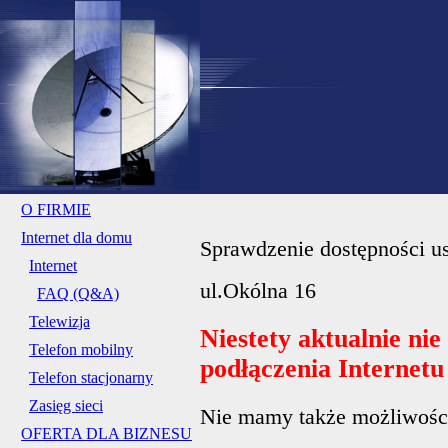
O FIRMIE
Internet dla domu
Sprawdzenie dostępności us
Internet
ul.Okólna 16
FAQ (Q&A)
Telewizja
Niestety aktualnie ni
Telefon mobilny
podłączenia Internet
Telefon stacjonarny
Zasięg sieci
Nie mamy także możliwości 
OFERTA DLA BIZNESU