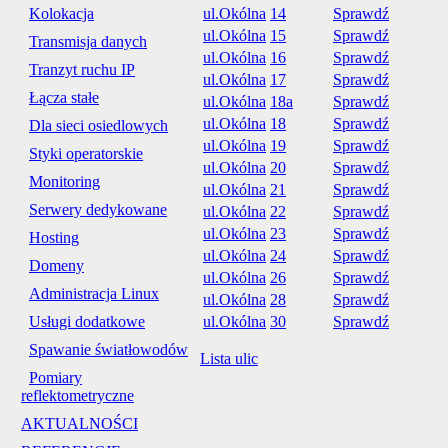
Kolokacja
ul.Okólna
14
Sprawdź
ul.Okólna
15
Sprawdź
Transmisja danych
ul.Okólna
16
Sprawdź
Tranzyt ruchu IP
ul.Okólna
17
Sprawdź
Łącza stałe
ul.Okólna
18a
Sprawdź
ul.Okólna
18
Sprawdź
Dla sieci osiedlowych
ul.Okólna
19
Sprawdź
Styki operatorskie
ul.Okólna
20
Sprawdź
Monitoring
ul.Okólna
21
Sprawdź
Serwery dedykowane
ul.Okólna
22
Sprawdź
ul.Okólna
23
Sprawdź
Hosting
ul.Okólna
24
Sprawdź
Domeny
ul.Okólna
26
Sprawdź
Administracja Linux
ul.Okólna
28
Sprawdź
Usługi dodatkowe
ul.Okólna
30
Sprawdź
Spawanie światłowodów
Lista ulic
Pomiary
reflektometryczne
AKTUALNOŚCI