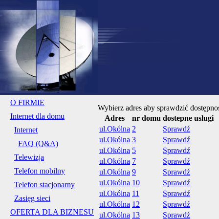
O FIRMIE
Wybierz adres aby sprawdzić dostępnoś
Internet dla domu
Adres
nr domu
dostepne uslugi
ul.Okólna
2
Sprawdź
Internet
ul.Okólna
3
Sprawdź
FAQ (Q&A)
ul.Okólna
5
Sprawdź
Telewizja
ul.Okólna
7
Sprawdź
Telefon mobilny
ul.Okólna
9
Sprawdź
ul.Okólna
10
Sprawdź
Telefon stacjonarny
ul.Okólna
11
Sprawdź
Zasięg sieci
ul.Okólna
12
Sprawdź
OFERTA DLA BIZNESU
ul.Okólna
13
Sprawdź