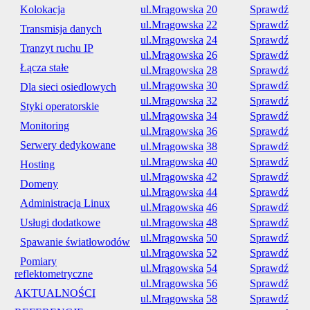
Kolokacja
ul.Mrągowska
20
Sprawdź
ul.Mrągowska
22
Sprawdź
Transmisja danych
ul.Mrągowska
24
Sprawdź
Tranzyt ruchu IP
ul.Mrągowska
26
Sprawdź
Łącza stałe
ul.Mrągowska
28
Sprawdź
ul.Mrągowska
30
Sprawdź
Dla sieci osiedlowych
ul.Mrągowska
32
Sprawdź
Styki operatorskie
ul.Mrągowska
34
Sprawdź
Monitoring
ul.Mrągowska
36
Sprawdź
Serwery dedykowane
ul.Mrągowska
38
Sprawdź
ul.Mrągowska
40
Sprawdź
Hosting
ul.Mrągowska
42
Sprawdź
Domeny
ul.Mrągowska
44
Sprawdź
Administracja Linux
ul.Mrągowska
46
Sprawdź
Usługi dodatkowe
ul.Mrągowska
48
Sprawdź
ul.Mrągowska
50
Sprawdź
Spawanie światłowodów
ul.Mrągowska
52
Sprawdź
Pomiary
ul.Mrągowska
54
Sprawdź
reflektometryczne
ul.Mrągowska
56
Sprawdź
AKTUALNOŚCI
ul.Mrągowska
58
Sprawdź