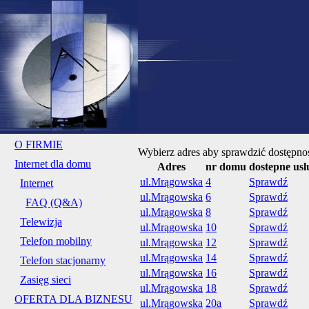
O FIRMIE
Wybierz adres aby sprawdzić dostępnoś
Internet dla domu
Adres
nr domu
dostepne usl
ul.Mrągowska
4
Sprawdź
Internet
ul.Mrągowska
6
Sprawdź
FAQ (Q&A)
ul.Mrągowska
8
Sprawdź
Telewizja
ul.Mrągowska
10
Sprawdź
Telefon mobilny
ul.Mrągowska
12
Sprawdź
ul.Mrągowska
14
Sprawdź
Telefon stacjonarny
ul.Mrągowska
16
Sprawdź
Zasięg sieci
ul.Mrągowska
18
Sprawdź
OFERTA DLA BIZNESU
ul.Mrągowska
20a
Sprawdź