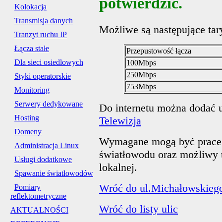
potwierdzić.
Kolokacja
Transmisja danych
Możliwe są następujące tar
Tranzyt ruchu IP
Łącza stałe
Przepustowość łącza
Dla sieci osiedlowych
100Mbps
250Mbps
Styki operatorskie
753Mbps
Monitoring
Serwery dedykowane
Do internetu można dodać us
Hosting
Telewizja
Domeny
Wymagane mogą być prace 
Administracja Linux
światłowodu oraz możliwy t
Usługi dodatkowe
lokalnej.
Spawanie światłowodów
Wróć do ul.Michałowskiego
Pomiary
reflektometryczne
Wróć do listy ulic
AKTUALNOŚCI