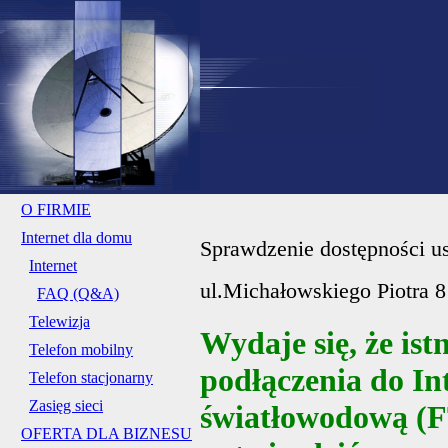
O FIRMIE
Internet dla domu
Sprawdzenie dostępności us
Internet
ul.Michałowskiego Piotra 8
FAQ (Q&A)
Telewizja
Wydaje się, że ist
Telefon mobilny
podłączenia do Int
Telefon stacjonarny
Zasięg sieci
światłowodową (
OFERTA DLA BIZNESU