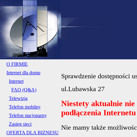
O FIRMIE
Internet dla domu
Sprawdzenie dostępności us
Internet
ul.Lubawska 27
FAQ (Q&A)
Telewizja
Niestety aktualnie ni
Telefon mobilny
podłączenia Internet
Telefon stacjonarny
Zasięg sieci
Nie mamy także możliwości 
OFERTA DLA BIZNESU