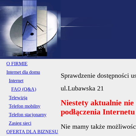
O FIRMIE
Internet dla domu
Sprawdzenie dostępności us
Internet
ul.Lubawska 21
FAQ (Q&A)
Telewizja
Niestety aktualnie ni
Telefon mobilny
podłączenia Internet
Telefon stacjonarny
Zasięg sieci
Nie mamy także możliwości 
OFERTA DLA BIZNESU