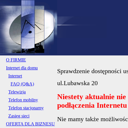
O FIRMIE
Internet dla domu
Sprawdzenie dostępności us
Internet
ul.Lubawska 20
FAQ (Q&A)
Telewizja
Niestety aktualnie ni
Telefon mobilny
podłączenia Internet
Telefon stacjonarny
Zasięg sieci
Nie mamy także możliwości 
OFERTA DLA BIZNESU