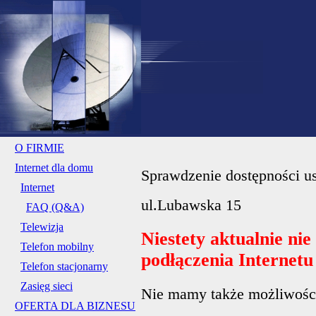
O FIRMIE
Internet dla domu
Sprawdzenie dostępności us
Internet
ul.Lubawska 15
FAQ (Q&A)
Telewizja
Niestety aktualnie ni
Telefon mobilny
podłączenia Internet
Telefon stacjonarny
Zasięg sieci
Nie mamy także możliwości 
OFERTA DLA BIZNESU