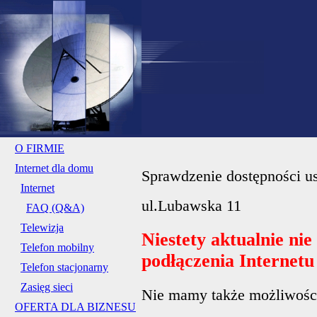
O FIRMIE
Internet dla domu
Sprawdzenie dostępności us
Internet
ul.Lubawska 11
FAQ (Q&A)
Telewizja
Niestety aktualnie ni
Telefon mobilny
podłączenia Internet
Telefon stacjonarny
Zasięg sieci
Nie mamy także możliwości 
OFERTA DLA BIZNESU