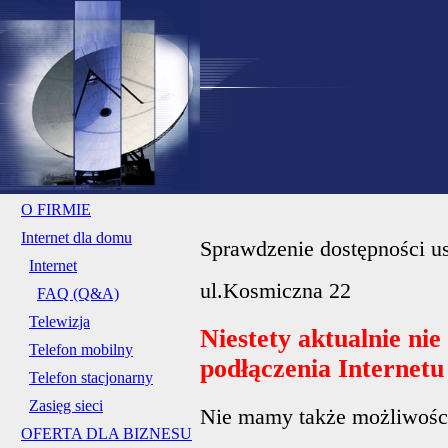
O FIRMIE
Internet dla domu
Sprawdzenie dostępności us
Internet
ul.Kosmiczna 22
FAQ (Q&A)
Telewizja
Niestety aktualnie ni
Telefon mobilny
podłączenia Internet
Telefon stacjonarny
Zasięg sieci
Nie mamy także możliwości 
OFERTA DLA BIZNESU