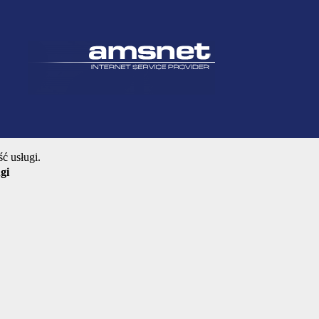
ć usługi.
gi