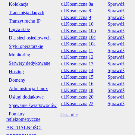
Kolokacja
ul.Kosmiczna
8a
Sprawdź
ul.Kosmiczna
8
Sprawdź
Transmisja danych
ul.Kosmiczna
9
Sprawdź
Tranzyt ruchu IP
ul.Kosmiczna
10
Sprawdź
Łącza stałe
ul.Kosmiczna
10b
Sprawdź
ul.Kosmiczna
10c
Sprawdź
Dla sieci osiedlowych
ul.Kosmiczna
10a
Sprawdź
Styki operatorskie
ul.Kosmiczna
11
Sprawdź
Monitoring
ul.Kosmiczna
12
Sprawdź
Serwery dedykowane
ul.Kosmiczna
13
Sprawdź
ul.Kosmiczna
14
Sprawdź
Hosting
ul.Kosmiczna
15
Sprawdź
Domeny
ul.Kosmiczna
16
Sprawdź
Administracja Linux
ul.Kosmiczna
18
Sprawdź
Usługi dodatkowe
ul.Kosmiczna
20
Sprawdź
ul.Kosmiczna
22
Sprawdź
Spawanie światłowodów
Pomiary
Lista ulic
reflektometryczne
AKTUALNOŚCI