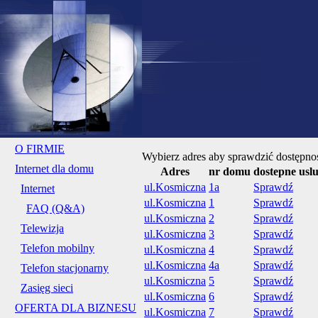
O FIRMIE
Wybierz adres aby sprawdzić dostępnoś
Internet dla domu
Adres
nr domu
dostepne uslu
ul.Kosmiczna
1a
Sprawdź
Internet
ul.Kosmiczna
1
Sprawdź
FAQ (Q&A)
ul.Kosmiczna
2
Sprawdź
Telewizja
ul.Kosmiczna
3
Sprawdź
Telefon mobilny
ul.Kosmiczna
4
Sprawdź
ul.Kosmiczna
4a
Sprawdź
Telefon stacjonarny
ul.Kosmiczna
5
Sprawdź
Zasięg sieci
ul.Kosmiczna
6
Sprawdź
OFERTA DLA BIZNESU
ul.Kosmiczna
7
Sprawdź