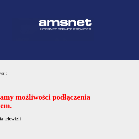
esu:
mamy możliwości podłączenia
sem.
 telewizji