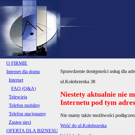
O FIRMIE
Sprawdzenie dostępności usług dla adr
Internet dla domu
Internet
ul.Kołobrzeska 38
FAQ (Q&A)
Niestety aktualnie nie 
Telewizja
Internetu pod tym adre
Telefon mobilny
Telefon stacjonarny
Nie mamy także możliwości podłączenia
Zasięg sieci
Wróć do ul.Kołobrzeska
OFERTA DLA BIZNESU