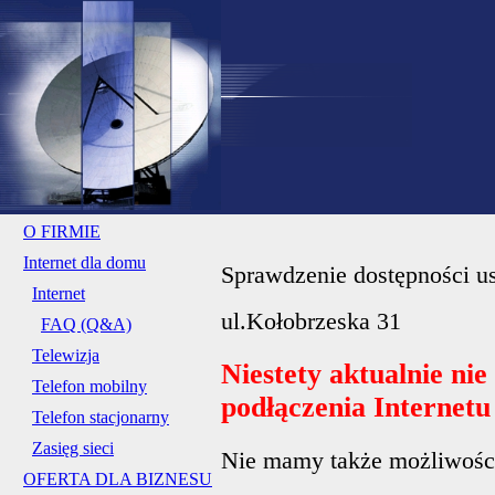
O FIRMIE
Internet dla domu
Sprawdzenie dostępności us
Internet
ul.Kołobrzeska 31
FAQ (Q&A)
Telewizja
Niestety aktualnie ni
Telefon mobilny
podłączenia Internet
Telefon stacjonarny
Zasięg sieci
Nie mamy także możliwości 
OFERTA DLA BIZNESU