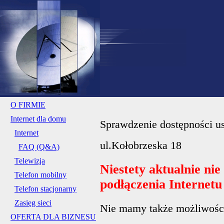
O FIRMIE
Internet dla domu
Sprawdzenie dostępności us
Internet
ul.Kołobrzeska 18
FAQ (Q&A)
Telewizja
Niestety aktualnie ni
Telefon mobilny
podłączenia Internet
Telefon stacjonarny
Zasięg sieci
Nie mamy także możliwości 
OFERTA DLA BIZNESU