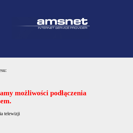
esu:
mamy możliwości podłączenia
sem.
 telewizji