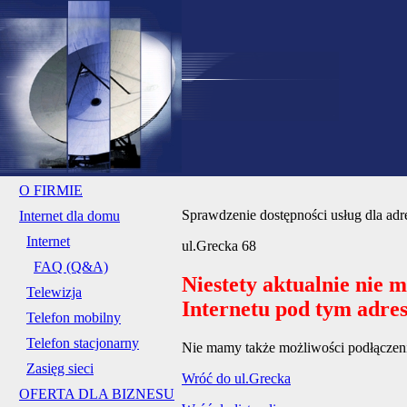
O FIRMIE
Sprawdzenie dostępności usług dla adr
Internet dla domu
Internet
ul.Grecka 68
FAQ (Q&A)
Niestety aktualnie nie 
Telewizja
Internetu pod tym adre
Telefon mobilny
Telefon stacjonarny
Nie mamy także możliwości podłączenia
Zasięg sieci
Wróć do ul.Grecka
OFERTA DLA BIZNESU