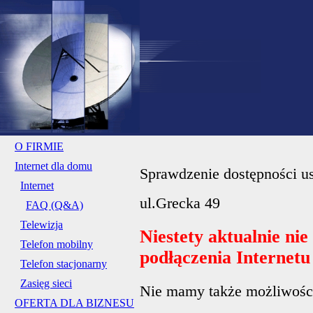
O FIRMIE
Internet dla domu
Sprawdzenie dostępności us
Internet
ul.Grecka 49
FAQ (Q&A)
Telewizja
Niestety aktualnie ni
Telefon mobilny
podłączenia Internet
Telefon stacjonarny
Zasięg sieci
Nie mamy także możliwości 
OFERTA DLA BIZNESU