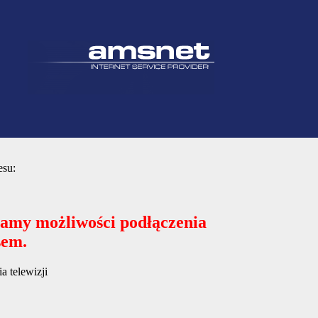
esu:
mamy możliwości podłączenia
sem.
 telewizji