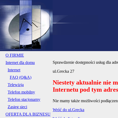
O FIRMIE
Sprawdzenie dostępności usług dla adr
Internet dla domu
Internet
ul.Grecka 27
FAQ (Q&A)
Niestety aktualnie nie 
Telewizja
Internetu pod tym adre
Telefon mobilny
Telefon stacjonarny
Nie mamy także możliwości podłączenia
Zasięg sieci
Wróć do ul.Grecka
OFERTA DLA BIZNESU