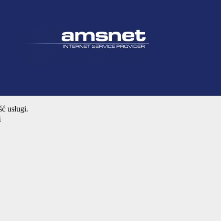
ć usługi.
i