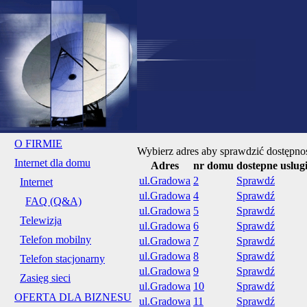
O FIRMIE
Wybierz adres aby sprawdzić dostępnoś
Internet dla domu
Adres
nr domu
dostepne uslug
ul.Gradowa
2
Sprawdź
Internet
ul.Gradowa
4
Sprawdź
FAQ (Q&A)
ul.Gradowa
5
Sprawdź
Telewizja
ul.Gradowa
6
Sprawdź
Telefon mobilny
ul.Gradowa
7
Sprawdź
ul.Gradowa
8
Sprawdź
Telefon stacjonarny
ul.Gradowa
9
Sprawdź
Zasięg sieci
ul.Gradowa
10
Sprawdź
OFERTA DLA BIZNESU
ul.Gradowa
11
Sprawdź