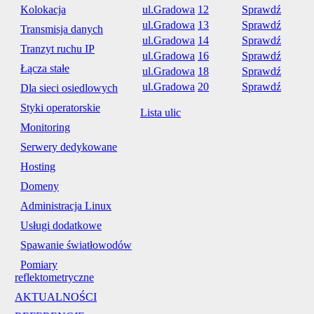
Kolokacja
ul.Gradowa
12
Sprawdź
ul.Gradowa
13
Sprawdź
Transmisja danych
ul.Gradowa
14
Sprawdź
Tranzyt ruchu IP
ul.Gradowa
16
Sprawdź
Łącza stałe
ul.Gradowa
18
Sprawdź
ul.Gradowa
20
Sprawdź
Dla sieci osiedlowych
Styki operatorskie
Lista ulic
Monitoring
Serwery dedykowane
Hosting
Domeny
Administracja Linux
Usługi dodatkowe
Spawanie światłowodów
Pomiary
reflektometryczne
AKTUALNOŚCI