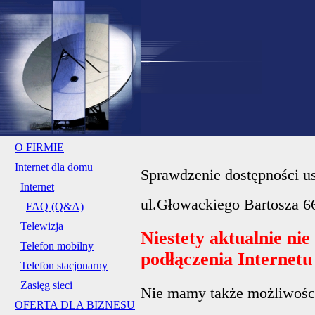
O FIRMIE
Internet dla domu
Sprawdzenie dostępności us
Internet
ul.Głowackiego Bartosza 6
FAQ (Q&A)
Telewizja
Niestety aktualnie ni
Telefon mobilny
podłączenia Internet
Telefon stacjonarny
Zasięg sieci
Nie mamy także możliwości 
OFERTA DLA BIZNESU