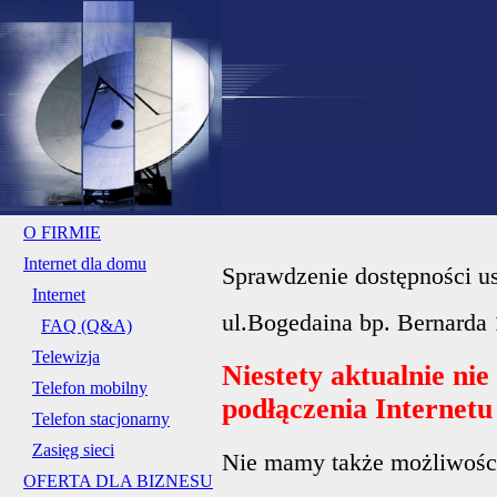
O FIRMIE
Internet dla domu
Sprawdzenie dostępności us
Internet
ul.Bogedaina bp. Bernarda 
FAQ (Q&A)
Telewizja
Niestety aktualnie ni
Telefon mobilny
podłączenia Internet
Telefon stacjonarny
Zasięg sieci
Nie mamy także możliwości 
OFERTA DLA BIZNESU