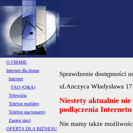
O FIRMIE
Internet dla domu
Sprawdzenie dostępności us
Internet
ul.Anczyca Władysława 17
FAQ (Q&A)
Telewizja
Niestety aktualnie ni
Telefon mobilny
podłączenia Internet
Telefon stacjonarny
Zasięg sieci
Nie mamy także możliwości 
OFERTA DLA BIZNESU