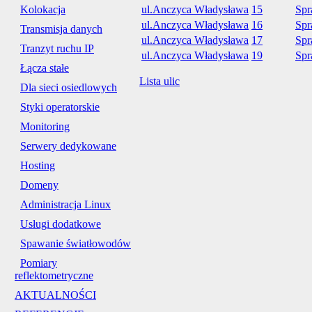
Kolokacja
ul.Anczyca Władysława
15
Spr
ul.Anczyca Władysława
16
Spr
Transmisja danych
ul.Anczyca Władysława
17
Spr
Tranzyt ruchu IP
ul.Anczyca Władysława
19
Spr
Łącza stałe
Lista ulic
Dla sieci osiedlowych
Styki operatorskie
Monitoring
Serwery dedykowane
Hosting
Domeny
Administracja Linux
Usługi dodatkowe
Spawanie światłowodów
Pomiary
reflektometryczne
AKTUALNOŚCI