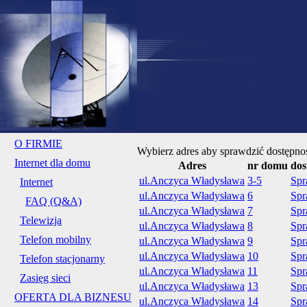
O FIRMIE
Wybierz adres aby sprawdzić dostępnoś
Internet dla domu
Adres
nr domu
dos
ul.Anczyca Władysława
3-5
Spr
Internet
ul.Anczyca Władysława
6
Spr
FAQ (Q&A)
ul.Anczyca Władysława
7
Spr
Telewizja
ul.Anczyca Władysława
8
Spr
Telefon mobilny
ul.Anczyca Władysława
9
Spr
ul.Anczyca Władysława
10
Spr
Telefon stacjonarny
ul.Anczyca Władysława
11
Spr
Zasięg sieci
ul.Anczyca Władysława
13
Spr
OFERTA DLA BIZNESU
ul.Anczyca Władysława
14
Spr