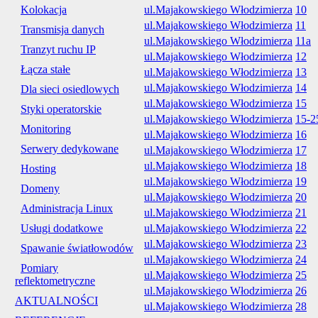
Kolokacja
ul.Majakowskiego Włodzimierza
10
ul.Majakowskiego Włodzimierza
11
Transmisja danych
ul.Majakowskiego Włodzimierza
11a
Tranzyt ruchu IP
ul.Majakowskiego Włodzimierza
12
Łącza stałe
ul.Majakowskiego Włodzimierza
13
ul.Majakowskiego Włodzimierza
14
Dla sieci osiedlowych
ul.Majakowskiego Włodzimierza
15
Styki operatorskie
ul.Majakowskiego Włodzimierza
15-2
Monitoring
ul.Majakowskiego Włodzimierza
16
Serwery dedykowane
ul.Majakowskiego Włodzimierza
17
ul.Majakowskiego Włodzimierza
18
Hosting
ul.Majakowskiego Włodzimierza
19
Domeny
ul.Majakowskiego Włodzimierza
20
Administracja Linux
ul.Majakowskiego Włodzimierza
21
Usługi dodatkowe
ul.Majakowskiego Włodzimierza
22
ul.Majakowskiego Włodzimierza
23
Spawanie światłowodów
ul.Majakowskiego Włodzimierza
24
Pomiary
ul.Majakowskiego Włodzimierza
25
reflektometryczne
ul.Majakowskiego Włodzimierza
26
AKTUALNOŚCI
ul.Majakowskiego Włodzimierza
28