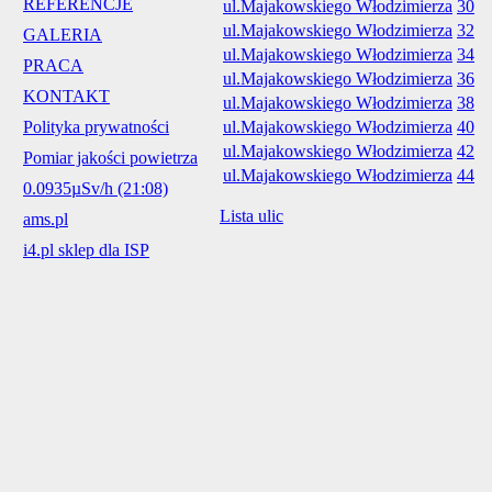
REFERENCJE
ul.Majakowskiego Włodzimierza
30
ul.Majakowskiego Włodzimierza
32
GALERIA
ul.Majakowskiego Włodzimierza
34
PRACA
ul.Majakowskiego Włodzimierza
36
KONTAKT
ul.Majakowskiego Włodzimierza
38
Polityka prywatności
ul.Majakowskiego Włodzimierza
40
ul.Majakowskiego Włodzimierza
42
Pomiar jakości powietrza
ul.Majakowskiego Włodzimierza
44
0.0935µSv/h (21:08)
Lista ulic
ams.pl
i4.pl sklep dla ISP