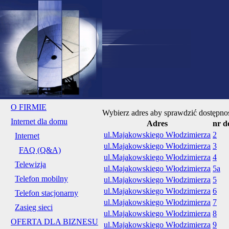
O FIRMIE
Wybierz adres aby sprawdzić dostępnoś
Internet dla domu
Adres
nr 
ul.Majakowskiego Włodzimierza
2
Internet
ul.Majakowskiego Włodzimierza
3
FAQ (Q&A)
ul.Majakowskiego Włodzimierza
4
Telewizja
ul.Majakowskiego Włodzimierza
5a
Telefon mobilny
ul.Majakowskiego Włodzimierza
5
ul.Majakowskiego Włodzimierza
6
Telefon stacjonarny
ul.Majakowskiego Włodzimierza
7
Zasięg sieci
ul.Majakowskiego Włodzimierza
8
OFERTA DLA BIZNESU
ul.Majakowskiego Włodzimierza
9