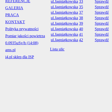
REFERENCJE
ul.Jagniątkowska
33
Sprawdź
ul.Jagniątkowska
35
Sprawdź
GALERIA
ul.Jagniątkowska
37
Sprawdź
PRACA
ul.Jagniątkowska
38
Sprawdź
KONTAKT
ul.Jagniątkowska
39
Sprawdź
Polityka prywatności
ul.Jagniątkowska
40
Sprawdź
ul.Jagniątkowska
41
Sprawdź
Pomiar jakości powietrza
ul.Jagniątkowska
42
Sprawdź
0.0935µSv/h (14:08)
Lista ulic
ams.pl
i4.pl sklep dla ISP