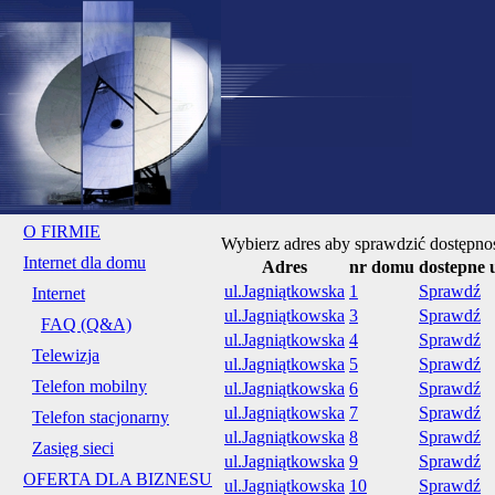
O FIRMIE
Wybierz adres aby sprawdzić dostępnoś
Internet dla domu
Adres
nr domu
dostepne 
ul.Jagniątkowska
1
Sprawdź
Internet
ul.Jagniątkowska
3
Sprawdź
FAQ (Q&A)
ul.Jagniątkowska
4
Sprawdź
Telewizja
ul.Jagniątkowska
5
Sprawdź
Telefon mobilny
ul.Jagniątkowska
6
Sprawdź
ul.Jagniątkowska
7
Sprawdź
Telefon stacjonarny
ul.Jagniątkowska
8
Sprawdź
Zasięg sieci
ul.Jagniątkowska
9
Sprawdź
OFERTA DLA BIZNESU
ul.Jagniątkowska
10
Sprawdź