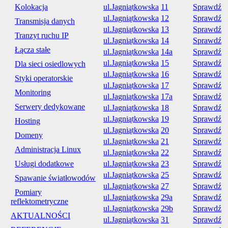
Kolokacja
ul.Jagniątkowska
11
Sprawdź
ul.Jagniątkowska
12
Sprawdź
Transmisja danych
ul.Jagniątkowska
13
Sprawdź
Tranzyt ruchu IP
ul.Jagniątkowska
14
Sprawdź
Łącza stałe
ul.Jagniątkowska
14a
Sprawdź
ul.Jagniątkowska
15
Sprawdź
Dla sieci osiedlowych
ul.Jagniątkowska
16
Sprawdź
Styki operatorskie
ul.Jagniątkowska
17
Sprawdź
Monitoring
ul.Jagniątkowska
17a
Sprawdź
Serwery dedykowane
ul.Jagniątkowska
18
Sprawdź
ul.Jagniątkowska
19
Sprawdź
Hosting
ul.Jagniątkowska
20
Sprawdź
Domeny
ul.Jagniątkowska
21
Sprawdź
Administracja Linux
ul.Jagniątkowska
22
Sprawdź
Usługi dodatkowe
ul.Jagniątkowska
23
Sprawdź
ul.Jagniątkowska
25
Sprawdź
Spawanie światłowodów
ul.Jagniątkowska
27
Sprawdź
Pomiary
ul.Jagniątkowska
29a
Sprawdź
reflektometryczne
ul.Jagniątkowska
29b
Sprawdź
AKTUALNOŚCI
ul.Jagniątkowska
31
Sprawdź