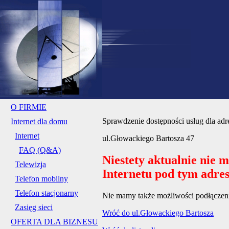
O FIRMIE
Sprawdzenie dostępności usług dla adr
Internet dla domu
Internet
ul.Głowackiego Bartosza 47
FAQ (Q&A)
Niestety aktualnie nie 
Telewizja
Internetu pod tym adre
Telefon mobilny
Telefon stacjonarny
Nie mamy także możliwości podłączenia
Zasięg sieci
Wróć do ul.Głowackiego Bartosza
OFERTA DLA BIZNESU