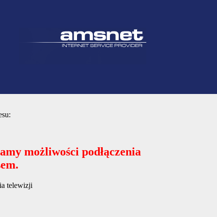
esu:
mamy możliwości podłączenia
sem.
 telewizji