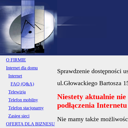
O FIRMIE
Internet dla domu
Sprawdzenie dostępności us
Internet
ul.Głowackiego Bartosza 1
FAQ (Q&A)
Telewizja
Niestety aktualnie ni
Telefon mobilny
podłączenia Internet
Telefon stacjonarny
Zasięg sieci
Nie mamy także możliwości 
OFERTA DLA BIZNESU