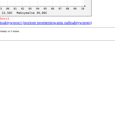
lnocy).
ioaktywnosci (poziom promieniowania radioaktywnego)
iezany co 5 minut.