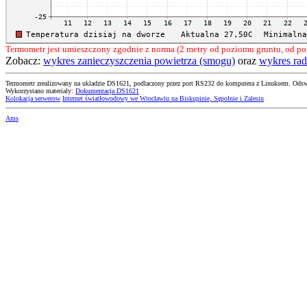
Termometr jest umieszczony zgodnie z norma (2 metry od poziomu gruntu, od po
Zobacz:
wykres zanieczyszczenia powietrza (smogu)
oraz
wykres rad
Termometr zrealizowany na ukladzie DS1621, podlaczony przez port RS232 do komputera z Linuksem. Odsw
Wykorzystano materialy:
Dokumentacja DS1621
Kolokacja serwerow
Internet światłowodowy we Wrocławiu na Biskupinie, Sępolnie i Zalesiu
Ams