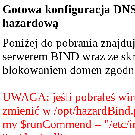
Gotowa konfiguracja DNS
hazardową
Poniżej do pobrania znajd
serwerem BIND wraz ze skr
blokowaniem domen zgodni
UWAGA: jeśli pobrałeś wirt
zmienić w /opt/hazardBind.p
my $runCommend = "/etc/ini