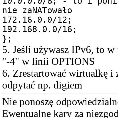
10.0.0.0/8; - to i poni
nie zaNATowało
172.16.0.0/12;
192.168.0.0/16;
};
5. Jeśli używasz IPv6, to w
"-4" w linii OPTIONS
6. Zrestartować wirtualkę i
odpytać np. digiem
Nie ponoszę odpowiedzialno
Ewentualne kary za niezgo