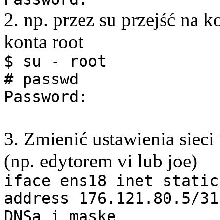
2. np. przez su przejść na k
konta root
$ su - root
# passwd
Password:
3. Zmienić ustawienia sieci 
(np. edytorem vi lub joe)
iface ens18 inet static
address 176.121.80.5/31
DNSa i maskę