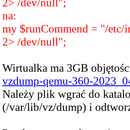
2> /dev/null";
na:
my $runCommend = "/etc/ini
2> /dev/null";
Wirtualka ma 3GB objętośc
vzdump-qemu-360-2023_0
Należy plik wgrać do katal
(/var/lib/vz/dump) i odtwor