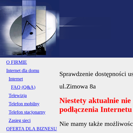
O FIRMIE
Internet dla domu
Sprawdzenie dostępności us
Internet
ul.Zimowa 8a
FAQ (Q&A)
Telewizja
Niestety aktualnie ni
Telefon mobilny
podłączenia Internet
Telefon stacjonarny
Zasięg sieci
Nie mamy także możliwości 
OFERTA DLA BIZNESU